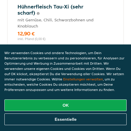
Hühnerfleisch Tau-Xi (sehr
scharf)
mit Gemüse, Chili, Schwarzbohnen und
Knoblauch
12,90 €
inkl. Pfand (0,00 €)
Wir verwenden Cookies und andere Technologien, um Dein
Benutzererlebnis zu verbessern und zu personalisieren, für Analysen zur
Hühnerfleisch mit gelbem Curry
Optimierung und Werbung in Zusammenarbeit mit Dritten. Wir
(scharf)
verwenden unsere eigenen Cookies und Cookies von Dritten. Wenn Du
auf OK klickst, akzeptierst Du die Verwendung aller Cookies. Wir setzen
mit Kokosmilch, Sahne und Gemüse
immer notwendige Cookies. Wähle
Einstellungen verwalten
, um zu
12,90 €
entscheiden, welche Cookies Du akzeptieren möchtest, um Deine
inkl. Pfand (0,00 €)
Präferenzen anzupassen und um weitere Informationen zu finden.
OK
Rindfleischgerichte
Online Essen Bestellen
Alle Gerichte werden mit gebratenem Rindfleisch und einer
Essentielle
Beilage nach Wahl serviert.